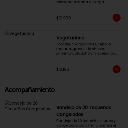
artesanal italiana de larga 
fermentación, 32cm con salsa 
pomodoro y queso mozzarella.
$10.990
Vegetariana
Tomate, champiñones, cebolla 
morada, granos de choclo, 
pimentón, alcachofa y aceitunas 
negras. Masa artesanal 32cm con 
salsa pomodoro y mozzarella.
$12.190
Acompañamiento
Bandeja de 20 Tequeños
Congelados
Bandeja de 20 tequeños crudos y 
congelados para freir u hornear en 