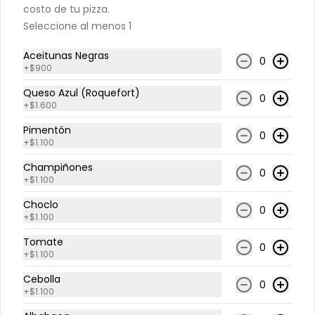
costo de tu pizza.
Seleccione al menos 1
Agua Mineral 500ml
Aceitunas Negras
Agua mineral.
0
+
$900
Queso Azul (Roquefort)
0
+
$1.600
$1.290
Pimentón
0
+
$1.100
Champiñones
Bebida Lata 350ml
0
+
$1.100
Bebida lata 350ml.
Choclo
0
+
$1.100
Tomate
$1.590
0
+
$1.100
Cebolla
0
+
$1.100
Malta Polar Lata 355ml
Bebida refrescante no alcohólica a 