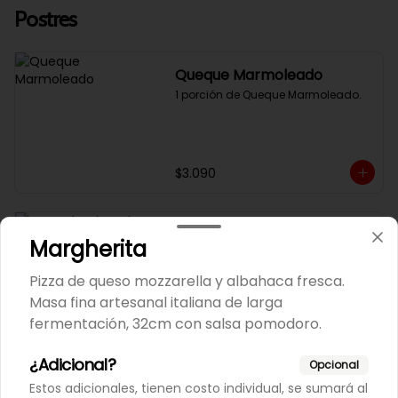
Postres
Queque Marmoleado
1 porción de Queque Marmoleado.
$3.090
Torta de Chocolate
Margherita
1 porción de torta de chocolate con 
cubierta de chocolate.
Pizza de queso mozzarella y albahaca fresca.
Masa fina artesanal italiana de larga
fermentación, 32cm con salsa pomodoro.
$3.590
¿Adicional?
Opcional
Estos adicionales, tienen costo individual, se sumará al
Bebidas