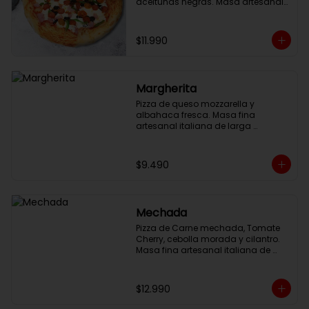
aceitunas negras. Masa artesanal 
italiana 32cm con salsa pomodoro 
y queso mozzarella.
$11.990
Margherita
Pizza de queso mozzarella y 
albahaca fresca. Masa fina 
artesanal italiana de larga 
fermentación, 32cm con salsa 
pomodoro.
$9.490
Mechada
Pizza de Carne mechada, Tomate 
Cherry, cebolla morada y cilantro. 
Masa fina artesanal italiana de 
larga fermentación, 32cm con 
salsa pomodoro y queso 
mozzarella.
$12.990