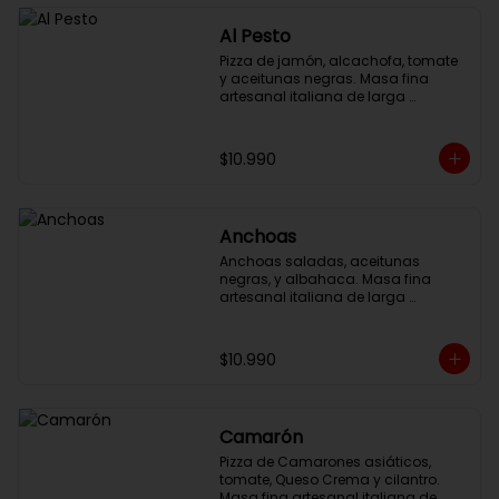
Al Pesto
Pizza de jamón, alcachofa, tomate 
y aceitunas negras. Masa fina 
artesanal italiana de larga 
fermentación, 32cm con salsa al 
pesto y queso mozzarella.
$10.990
Anchoas
Anchoas saladas, aceitunas 
negras, y albahaca. Masa fina 
artesanal italiana de larga 
fermentación, 32cm con salsa 
pomodoro y queso mozzarella.
$10.990
Camarón
Pizza de Camarones asiáticos, 
tomate, Queso Crema y cilantro. 
Masa fina artesanal italiana de 