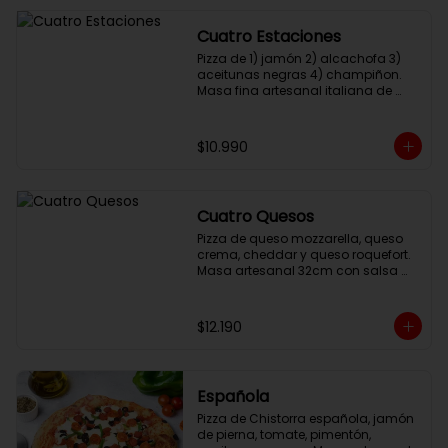
Cuatro Estaciones
Pizza de 1) jamón 2) alcachofa 3) 
aceitunas negras 4) champiñon. 
Masa fina artesanal italiana de 
larga fermentación, 32cm con 
salsa pomodoro y queso 
mozzarella
$10.990
Cuatro Quesos
Pizza de queso mozzarella, queso 
crema, cheddar y queso roquefort. 
Masa artesanal 32cm con salsa 
pomodoro.
$12.190
Española
Pizza de Chistorra española, jamón 
de pierna, tomate, pimentón, 