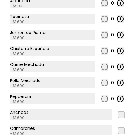
Albahaca
0
base de malta.
+
$900
Tocineta
0
+
$1.600
$2.490
Jamón de Pierna
0
+
$1.600
Chistorra Española
0
+
$1.600
Carne Mechada
0
+
$1.600
Pollo Mechado
0
+
$1.600
Pepperoni
0
+
$1.600
Términos y condiciones
Política de privacidad
Anchoas
+
$1.600
Redes sociales
Camarones
+
$1.600