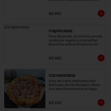
larga fermentación, 32cm con 
salsa pomodoro y queso 
mozzarella.
$12.990
Capricciosa
Pizza de jamón, alcachofa, tomate, 
aceitunas negras y champiñon. 
Masa fina artesanal italiana de 
larga fermentación, 32cm con 
salsa pomodoro y queso 
mozzarella.
$10.990
Carnetariana
Pizza de Carne mechada, Pollo 
Mechado, jamón de pierna. Masa 
fina artesanal italiana de larga 
fermentación, 32cm con salsa 
pomodoro y Mozzarella.
$13.490