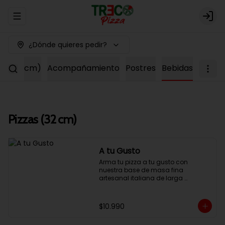
Abrir menu de navegación
Logi
¿Dónde quieres pedir?
zas (32 cm)
Acompañamiento
Postres
Bebidas
Pizzas (32 cm)
A tu Gusto
Arma tu pizza a tu gusto con 
nuestra base de masa fina 
artesanal italiana de larga 
fermentación, 32cm con salsa 
pomodoro y dos ingredientes a 
elección.
$10.990