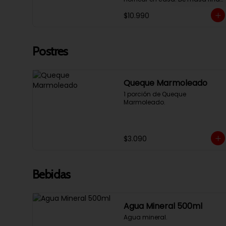
y rellenos de queso palmita.
$10.990
Postres
Queque Marmoleado
1 porción de Queque 
Marmoleado.
$3.090
Bebidas
Agua Mineral 500ml
Agua mineral.