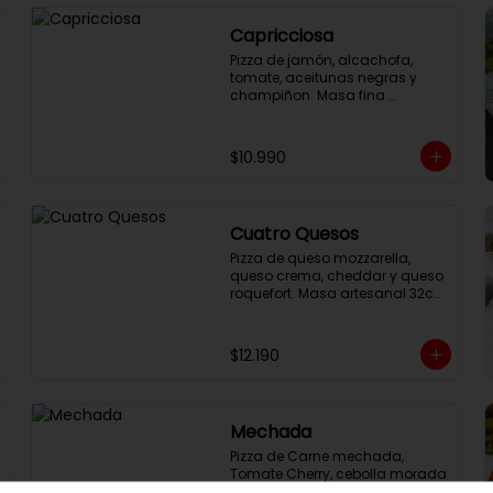
Capricciosa
Pizza de jamón, alcachofa, 
tomate, aceitunas negras y 
champiñon. Masa fina 
artesanal italiana de larga 
fermentación, 32cm con salsa 
pomodoro y queso mozzarella.
$10.990
Cuatro Quesos
Pizza de queso mozzarella, 
queso crema, cheddar y queso 
roquefort. Masa artesanal 32cm 
con salsa pomodoro.
$12.190
Mechada
Pizza de Carne mechada, 
Tomate Cherry, cebolla morada 
y cilantro. Masa fina artesanal 