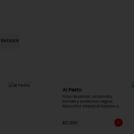
Bebidas
Al Pesto
Pizza de jamón, alcachofa, 
tomate y aceitunas negras. 
Masa fina artesanal italiana de 
larga fermentación, 32cm con 
salsa al pesto y queso 
mozzarella.
$10.990