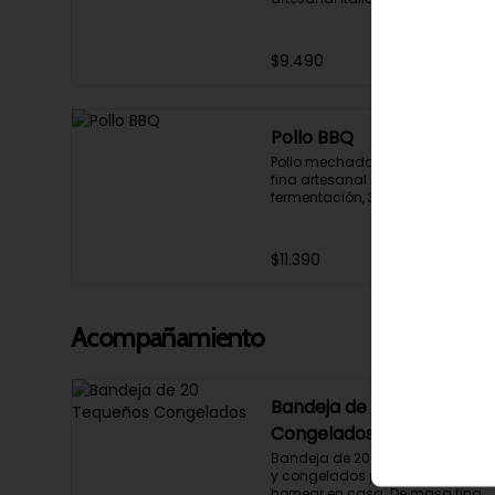
fermentación, 32cm con salsa 
pomodoro.
$9.490
Pollo BBQ
Pollo mechado y Cebolla. Masa 
fina artesanal italiana de larga 
fermentación, 32cm con salsa 
bbq y queso mozzarella.
$11.390
Acompañamiento
Bandeja de 20 Tequeños
Congelados
Bandeja de 20 tequeños crudos 
y congelados para freir u 
hornear en casa. De masa fina 