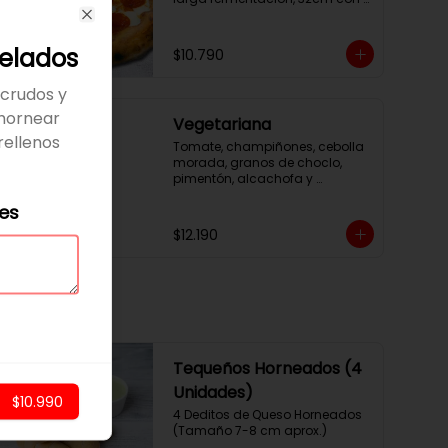
salsa pomodoro y queso 
Close
mozzarella.
elados
$10.790
 crudos y
 hornear
Vegetariana
rellenos
Tomate, champiñones, cebolla 
morada, granos de choclo, 
pimentón, alcachofa y 
aceitunas negras. Masa 
les
artesanal 32cm con salsa 
pomodoro y mozzarella.
$12.190
Tequeños Horneados (4
Unidades)
$10.990
4 Deditos de Queso Horneados 
(Tamaño 7-8 cm aprox.)