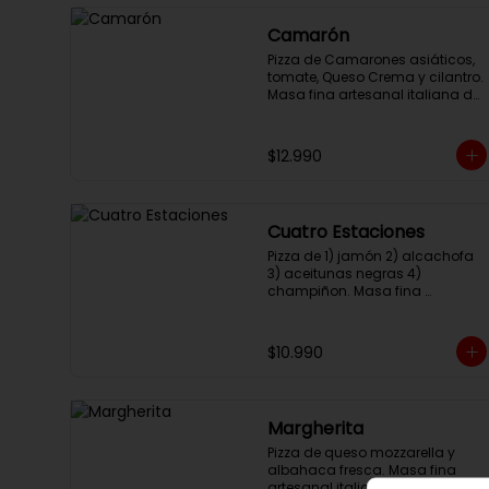
Camarón
Pizza de Camarones asiáticos, 
tomate, Queso Crema y cilantro. 
Masa fina artesanal italiana de 
larga fermentación, 32cm con 
salsa pomodoro y queso 
mozzarella.
$12.990
Cuatro Estaciones
Pizza de 1) jamón 2) alcachofa 
3) aceitunas negras 4) 
champiñon. Masa fina 
artesanal italiana de larga 
fermentación, 32cm con salsa 
pomodoro y queso mozzarella
$10.990
Margherita
Pizza de queso mozzarella y 
albahaca fresca. Masa fina 
artesanal italiana de larga 