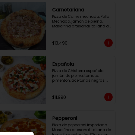
Carnetariana
Pizza de Carne mechada, Pollo 
Mechado, jamón de pierna. 
Masa fina artesanal italiana de 
larga fermentación, 32cm con 
salsa pomodoro y Mozzarella.
$13.490
Española
Pizza de Chistorra española, 
jamón de pierna, tomate, 
pimentón, aceitunas negras. 
Masa artesanal italiana 32cm 
con salsa pomodoro y queso 
mozzarella.
$11.990
Pepperoni
Pizza de pepperoni importado. 
Masa fina artesanal italiana de 
larga fermentación, 32cm con 