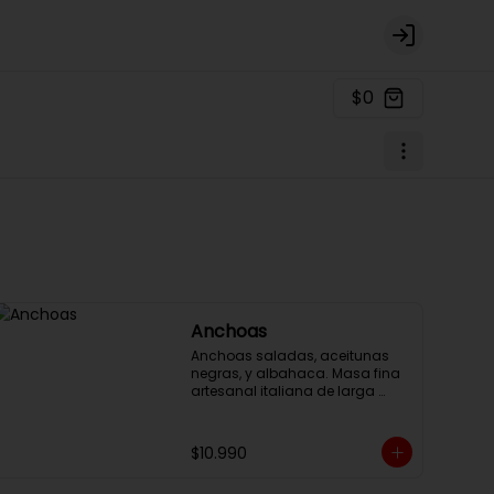
Login
$0
Anchoas
Anchoas saladas, aceitunas 
negras, y albahaca. Masa fina 
artesanal italiana de larga 
fermentación, 32cm con salsa 
pomodoro y queso mozzarella.
$10.990