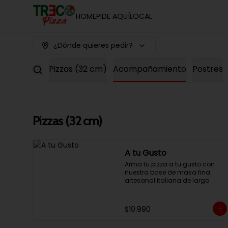
HOME
PIDE AQUÍ
LOCAL
¿Dónde quieres pedir?
Pizzas (32 cm)
Acompañamiento
Postres
Pizzas (32 cm)
A tu Gusto
Arma tu pizza a tu gusto con 
nuestra base de masa fina 
artesanal italiana de larga 
fermentación, 32cm con salsa 
pomodoro y dos ingredientes a 
elección.
$10.990